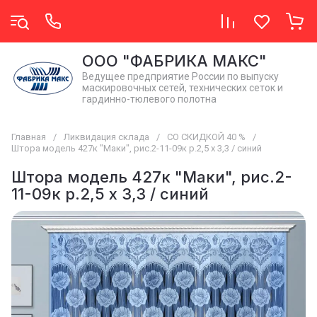
OОO "ФАБРИКА МАКС"
Ведущее предприятие России по выпуску
маскировочных сетей, технических сеток и
гардинно-тюлевого полотна
Главная
/
Ликвидация склада
/
СО СКИДКОЙ 40 %
/
Штора модель 427к "Маки", рис.2-11-09к р.2,5 х 3,3 / синий
Штора модель 427к "Маки", рис.2-
11-09к р.2,5 х 3,3 / синий