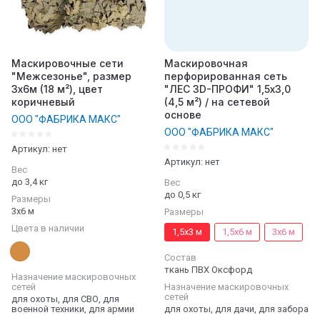
Маскировочные сети
Маскировочная
"Межсезонье", размер
перфорированная сеть
3х6м (18 м²), цвет
"ЛЕС 3D-ПРОФИ" 1,5х3,0
коричневый
(4,5 м²) / на сетевой
основе
ООО "ФАБРИКА МАКС"
ООО "ФАБРИКА МАКС"
Артикул:
нет
Артикул:
нет
Вес
до 3,4 кг
Вес
до 0,5 кг
Размеры
3х6 м
Размеры
Цвета в наличии
1,5х3 м
1,5х6 м
3х6 м
Состав
ткань ПВХ Оксфорд
Назначение маскировочных
сетей
Назначение маскировочных
сетей
для охоты, для СВО, для
военной техники, для армии
для охоты, для дачи, для забора