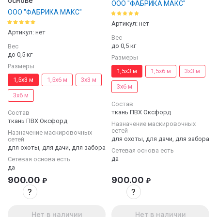
основе
ООО "ФАБРИКА МАКС"
ООО "ФАБРИКА МАКС"
Артикул:
нет
Артикул:
нет
Вес
до 0,5 кг
Вес
до 0,5 кг
Размеры
Размеры
1,5х3 м
1,5х6 м
3х3 м
1,5х3 м
1,5х6 м
3х3 м
3х6 м
3х6 м
Состав
ткань ПВХ Оксфорд
Состав
ткань ПВХ Оксфорд
Назначение маскировочных
сетей
Назначение маскировочных
для охоты, для дачи, для забора
сетей
для охоты, для дачи, для забора
Сетевая основа есть
да
Сетевая основа есть
да
900.00
900.00
₽
₽
?
?
Нет в наличии
Нет в наличии